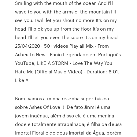
Smiling with the mouth of the ocean And I'll
wave to you with the arms of the mountain I'll
see you. I will let you shout no more It's on my
head I'll pick you up from the floor It's on my
head I'll let you even the score It's on my head
25/04/2020 · 50+ videos Play all Mix - From
Ashes To New - Panic Legendado em Português
YouTube; LIKE A STORM - Love The Way You
Hate Me (Official Music Video) - Duration: 6:01.
Like A
Bom, vamos a minha resenha super básica
sobre Ashes Of Love ⤸ De fato Jinmi é uma
jovem ingênua, além disso ela é uma menina
doce e totalmente atrapalhada; é filha da deusa
Imortal Floral e do deus Imortal da Água, porém