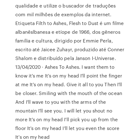
qualidade e utilize o buscador de traduções
com mil milhões de exemplos da internet.
Etiqueta Filth to Ashes, Flesh to Dust é um filme
albanêslbanesa e etíope de 1966, dos gêneros
família e cultura, dirigido por Emmie Perla,
escrito até Jaicee Zuhayr, produzido até Conner
Shalom e distribuído pela Janson I-Universe.
13/04/2020 · Ashes To Ashes. I want them to
know it's me It's on my head I'll point the finger
at me It's on my head. Give it all to you Then I'll
be closer. Smiling with the mouth of the ocean
And I'll wave to you with the arms of the
mountain I'll see you. I will let you shout no
more It's on my head I'll pick you up from the
floor It's on my head I'll let you even the score
It's on my head