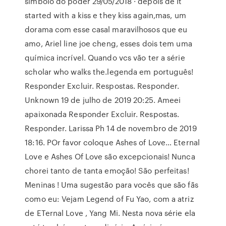
símbolo do poder 29/05/2018 · depois de It
started with a kiss e they kiss again,mas, um
dorama com esse casal maravilhosos que eu
amo, Ariel line joe cheng, esses dois tem uma
química incrível. Quando vcs vão ter a série
scholar who walks the.legenda em português!
Responder Excluir. Respostas. Responder.
Unknown 19 de julho de 2019 20:25. Ameei
apaixonada Responder Excluir. Respostas.
Responder. Larissa Ph 14 de novembro de 2019
18:16. POr favor coloque Ashes of Love… Eternal
Love e Ashes Of Love são excepcionais! Nunca
chorei tanto de tanta emoção! São perfeitas!
Meninas ! Uma sugestão para vocês que são fãs
como eu: Vejam Legend of Fu Yao, com a atriz
de ETernal Love , Yang Mi. Nesta nova série ela