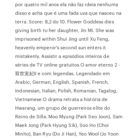
por quatro mil anos ela não faz ideia nenhuma
disso e acha que é uma fada uva que nasceu na
terra. Score: 8,2 do 10. Flower Goddess dies
giving birth to her daughter, Jin Mi. She was
imprisoned within Shui Jing until Xu Feng,
heavenly emperor's second sun enters it
mistakenly. Assistir a episódios inteiros de
séries de TV online gratuitos O amor eterno 2 -
双世宠妃II e com legendas. Legendado em
Arabic, German, English, Spanish, French,
Indonesian, Italian, Polish, Romanian, Tagalog,
Vietnamese O drama retrata a história de
Hwarang, um grupo de guerreiros elite do
Reino de Silla. Moo Myung (Park Seo Joon), Sam
Maek Jong (Park Hyung Sik), Soo Ho (Choi
Minho), Ban Ryu (Do Ji Han), Yeo Wool (Jo Yoon