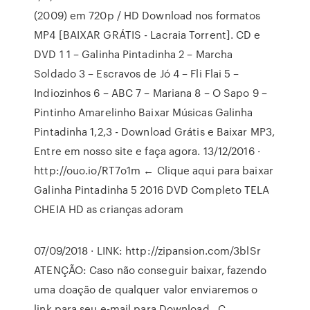
(2009) em 720p / HD Download nos formatos
MP4 [BAIXAR GRÁTIS - Lacraia Torrent]. CD e
DVD 1 1 – Galinha Pintadinha 2 – Marcha
Soldado 3 – Escravos de Jó 4 – Fli Flai 5 –
Indiozinhos 6 – ABC 7 – Mariana 8 – O Sapo 9 –
Pintinho Amarelinho Baixar Músicas Galinha
Pintadinha 1,2,3 - Download Grátis e Baixar MP3,
Entre em nosso site e faça agora. 13/12/2016 ·
http://ouo.io/RT7o1m ← Clique aqui para baixar
Galinha Pintadinha 5 2016 DVD Completo TELA
CHEIA HD as crianças adoram
07/09/2018 · LINK: http://zipansion.com/3blSr
ATENÇÃO: Caso não conseguir baixar, fazendo
uma doação de qualquer valor enviaremos o
link para seu e-mail para Download . C