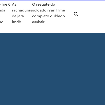
fire 6
As
O resgate do
ada
rachaduras
soldado ryan filme
o
de jara
completo dublado
ad
imdb
assistir