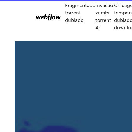
Fragmentado
Invasão
Chicago 
torrent
zumbi
tempor
dublado
torrent
dublad
4k
downlo