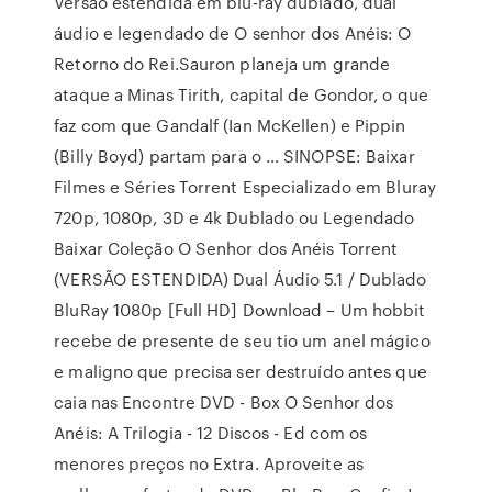
Versão estendida em blu-ray dublado, dual
áudio e legendado de O senhor dos Anéis: O
Retorno do Rei.Sauron planeja um grande
ataque a Minas Tirith, capital de Gondor, o que
faz com que Gandalf (Ian McKellen) e Pippin
(Billy Boyd) partam para o … SINOPSE: Baixar
Filmes e Séries Torrent Especializado em Bluray
720p, 1080p, 3D e 4k Dublado ou Legendado
Baixar Coleção O Senhor dos Anéis Torrent
(VERSÃO ESTENDIDA) Dual Áudio 5.1 / Dublado
BluRay 1080p [Full HD] Download – Um hobbit
recebe de presente de seu tio um anel mágico
e maligno que precisa ser destruído antes que
caia nas Encontre DVD - Box O Senhor dos
Anéis: A Trilogia - 12 Discos - Ed com os
menores preços no Extra. Aproveite as