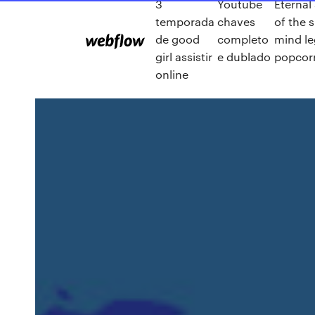
3
Youtube
Eternal
temporada
chaves
of the 
de good
completo
mind l
girl assistir
e dublado
popcor
online