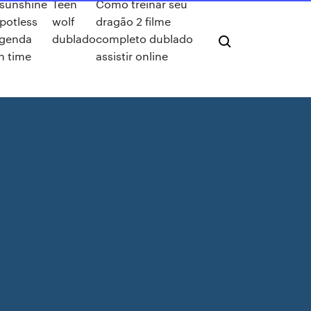
 sunshine
Teen
Como treinar seu
spotless
wolf
dragão 2 filme
egenda
dublado
completo dublado
n time
assistir online