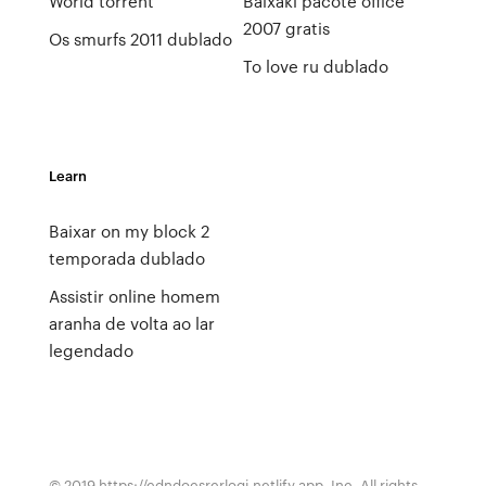
World torrent
Baixaki pacote office
2007 gratis
Os smurfs 2011 dublado
To love ru dublado
Learn
Baixar on my block 2
temporada dublado
Assistir online homem
aranha de volta ao lar
legendado
© 2019 https://cdndocsrcrlogj.netlify.app, Inc. All rights