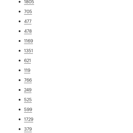
1805
705
477
478
1169
1351
621
119
766
249
525
599
1729
379