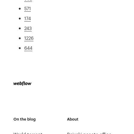
571
174
243
1226
644
On the blog
About