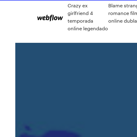
Crazy ex
Blame stran
girlfriend 4
romance fil
temporada
online dubl
online legendado