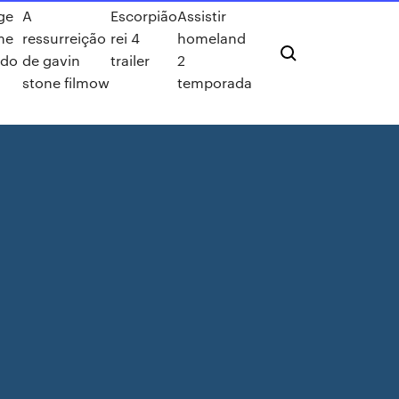
ge
A
Escorpião
Assistir
me
ressurreição
rei 4
homeland
ado
de gavin
trailer
2
stone filmow
temporada