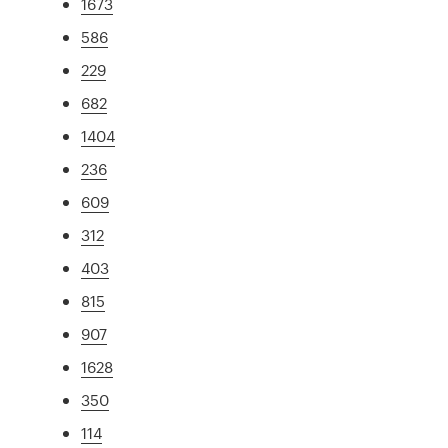
1673
586
229
682
1404
236
609
312
403
815
907
1628
350
114