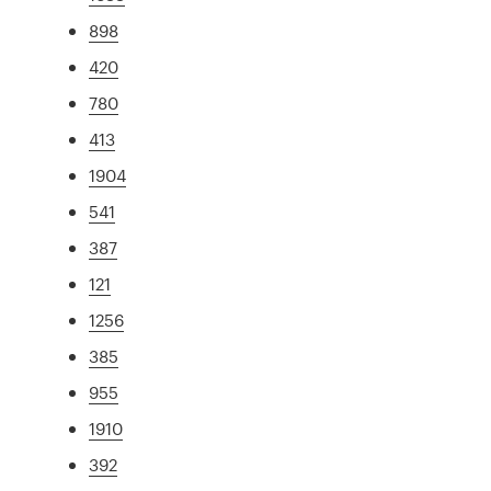
898
420
780
413
1904
541
387
121
1256
385
955
1910
392