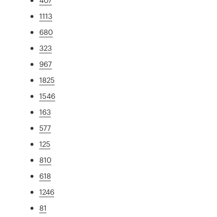
1113
680
323
967
1825
1546
163
577
125
810
618
1246
81