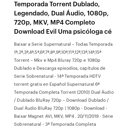
Temporada Torrent Dublado,
Legendado, Dual Áudio, 1080p,
720p, MKV, MP4 Completo
Download Evil Uma psicóloga cé
Baixar a Serie Supernatural – Todas Temporada
1ª,2ª,3ª,4ª,5ª,6ª,7ª,8ª,9ª,10ª,11ª,12ª,13ª,14ª,15ª
Torrent – Mkv e Mp4 Bluray 720p e 1080p
Dublado e Descarga episodios, capítulos de
Serie Sobrenatural - 14ª Temporada HDTV
torrent gratis en Español Supernatural 6ª
Temporada Completa Torrent (2010) Dual Áudio
/ Dublado BluRay 720p – Download Dublado /
Dual Áudio BluRay 720p | 1080p - Download -
Baixar Magnet AVI, MKV, MP4 . 20/11/2019 · Série
Sobrenatural - 3ª Temporada Completa