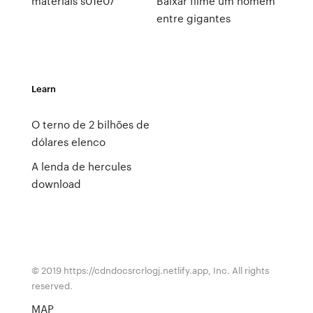
materials s01e07
Baixar filme um homem
entre gigantes
Learn
O terno de 2 bilhões de
dólares elenco
A lenda de hercules
download
© 2019 https://cdndocsrcrlogj.netlify.app, Inc. All rights
reserved.
MAP