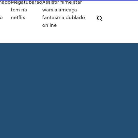
mado
Megatubarão
Assistir filme star
tem na
wars a ameaça
do
netflix
fantasma dublado
online