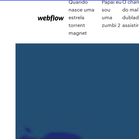
Quando
Papai eu
O cha
nasce uma
sou
do mal
estrela
uma
dubla
torrent
zumbi 2
assistir
magnet