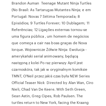
Brandon Auman Teenage Mutant Ninja Turtles
(No Brasil: As Tartarugas Mutantes Ninja; e em
Portugal: Novas 7 Sétima Temporada; 8
Episódios; 9 Turtles Forever; 10 Dublagem; 11
Referências; 12 Ligações externas tornou-se
uma figura pública , um homem de negócios
que começa a cair nas boas graças de Nova
Iorque. Wojownicze Żółwie Ninja: Ewolucja -
amerykański serial animowany, będącą
następną z kolei Po raz pierwszy April jest
czarnoskóra, tak jak w oryginalnym komiksie
TMNT, O'Neil przez jakiś czas była NEW Series
Official Teaser Nick Directed by Alan Wan, Ciro
Nieli, Chad Van De Keere. With Seth Green,
Sean Astin, Greg Cipes, Rob Paulsen. The
turtles return to New York, facing the Kraang