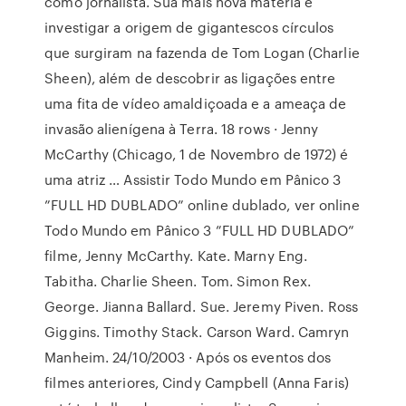
como jornalista. Sua mais nova matéria é
investigar a origem de gigantescos círculos
que surgiram na fazenda de Tom Logan (Charlie
Sheen), além de descobrir as ligações entre
uma fita de vídeo amaldiçoada e a ameaça de
invasão alienígena à Terra. 18 rows · Jenny
McCarthy (Chicago, 1 de Novembro de 1972) é
uma atriz … Assistir Todo Mundo em Pânico 3
”FULL HD DUBLADO” online dublado, ver online
Todo Mundo em Pânico 3 ”FULL HD DUBLADO”
filme, Jenny McCarthy. Kate. Marny Eng.
Tabitha. Charlie Sheen. Tom. Simon Rex.
George. Jianna Ballard. Sue. Jeremy Piven. Ross
Giggins. Timothy Stack. Carson Ward. Camryn
Manheim. 24/10/2003 · Após os eventos dos
filmes anteriores, Cindy Campbell (Anna Faris)